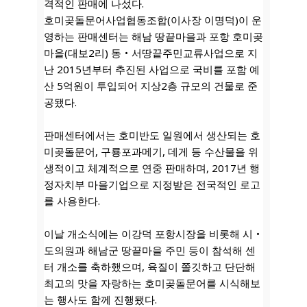
격적인 판매에 나섰다.
호미곶돌문어사업협동조합(이사장 이명덕)이 운
영하는 판매센터는 해남 땅끝마을과 포항 호미곶
마을(대보2리) 동‧서땅끝주민교류사업으로 지
난 2015년부터 추진된 사업으로 국비를 포함 예
산 5억원이 투입되어 지상2층 규모의 건물로 준
공됐다.
판매센터에서는 호미반도 일원에서 생산되는 호
미곶돌문어, 구룡포과메기, 데게 등 수산물을 위
생적이고 체계적으로 연중 판매하며, 2017년 행
정자치부 마을기업으로 지정받은 전국적인 로고
를 사용한다.
이날 개소식에는 이강덕 포항시장을 비롯해 시‧
도의원과 해남군 땅끝마을 주민 등이 참석해 센
터 개소를 축하했으며, 육질이 쫄깃하고 단단해
최고의 맛을 자랑하는 호미곶돌문어를 시식해보
는 행사도 함께 진행됐다.