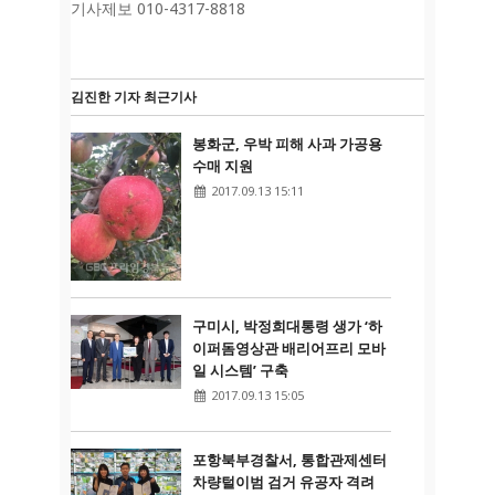
기사제보 010-4317-8818
김진한 기자 최근기사
봉화군, 우박 피해 사과 가공용
수매 지원
2017.09.13 15:11
구미시, 박정희대통령 생가 ‘하
이퍼돔영상관 배리어프리 모바
일 시스템’ 구축
2017.09.13 15:05
포항북부경찰서, 통합관제센터
차량털이범 검거 유공자 격려