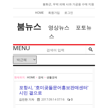
봉화군, 우박 피해 사과 가공용 수매 지원
HOME
회원가입
로그인
붐뉴스
영상뉴스
포토뉴
스
MENU
현재위치 :
HOME
>
경제
>
생활경제
포항시, ‘호미곶돌문어홍보판매센터’
시민 곁으로
김진한 기자
2017.09.14 07:16
0