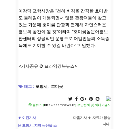
이강덕 포항시장은 “천혜 비경을 간직한 호미반
도 둘레길이 개통되면서 많은 관광객들이 찾고
있는 가운데 호미곶 관광과 연계해 자연스러운
홍보의 공간이 될 것”이라며 “호미곶돌문어홍보
판센터의 성공적인 운영으로 어업인들의 소득증
득에도 기여할 수 있길 바란다”고 말했다.
<기사공유 © 프라임경북뉴스>
태그 :
포항시
,
호미곶
ⓒ 붐뉴스 (
http://boomnews.kr
) 무단전재 및 재배포금지
이전기사
다음기사
자료가 없습
니다.
포항시, 지역 농산물 소