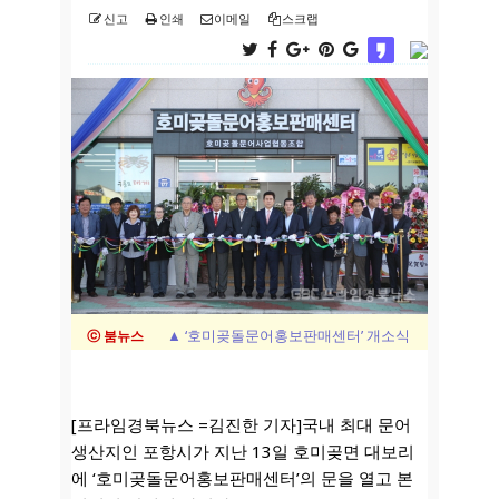
신고
인쇄
이메일
스크랩
▲ ‘호미곶돌문어홍보판매센터’ 개소식
ⓒ 붐뉴스
[프라임경북뉴스 =김진한 기자]국내 최대 문어
생산지인 포항시가 지난 13일 호미곶면 대보리
에 ‘호미곶돌문어홍보판매센터’의 문을 열고 본