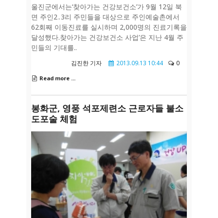
울진군에서는‘찾아가는 건강보건소’가 9월 12일 북
면 주인2․3리 주민들을 대상으로 주인예술촌에서
62회째 이동진료를 실시하며 2,000명의 진료기록을
달성했다.찾아가는 건강보건소 사업’은 지난 4월 주
민들의 기대를..
김진한 기자
2013.09.13 10:44
0
Read more ...
봉화군, 영풍 석포제련소 근로자들 불소
도포술 체험