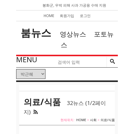
봉화군, 우박 피해 사과 가공용 수매 지원
HOME
회원가입
로그인
붐뉴스
영상뉴스
포토뉴
스
MENU
의료/식품
32뉴스 (1/2페이
지)
현재위치 :
HOME
>
사회
>
의료/식품