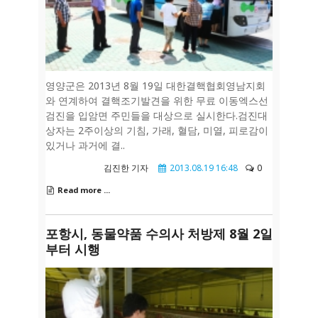
영양군은 2013년 8월 19일 대한결핵협회영남지회
와 연계하여 결핵조기발견을 위한 무료 이동엑스선
검진을 입암면 주민들을 대상으로 실시한다.검진대
상자는 2주이상의 기침, 가래, 혈담, 미열, 피로감이
있거나 과거에 결..
김진한 기자
2013.08.19 16:48
0
Read more ...
포항시, 동물약품 수의사 처방제 8월 2일
부터 시행