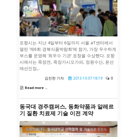
포항시는 지난 4일부터 6일까지 서울 aT센터에서
열린 ‘제6회 경북식품박람회’에 참가, 가장 우수하게
부스를 운영해 ‘최우수 기관’ 표창을 수상했다. 포항
시에서는 죽장연, 죽장가시오가피, 정원수산, 윤선
애선인장,..
김진한 기자
2013.10.07 18:19
0
Read more ...
동국대 경주캠퍼스, 동화약품과 알레르
기 질환 치료제 기술 이전 계약