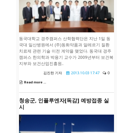
동국대학교 경주캠퍼스 산학협력단은 지난 1일 동
국대 일산병원에서 (주)동화약품과 알레르기 질환
치료제 관련 기술 이전 계약을 맺었다. 동국대 경주
캠퍼스 한의학과 박용기 교수가 2009년부터 보건복
지부와 보건산업진흥원..
김진한 기자
2013.10.03 17:47
0
Read more ...
청송군, 인플루엔자[독감] 예방접종 실
시