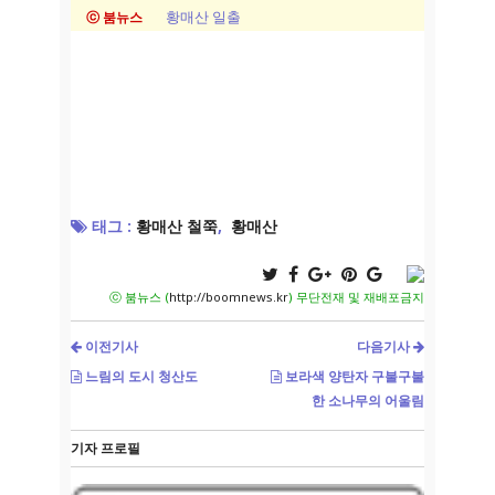
황매산 일출
ⓒ 붐뉴스
태그 :
황매산 철쭉
,
황매산
ⓒ 붐뉴스 (
http://boomnews.kr
) 무단전재 및 재배포금지
이전기사
다음기사
느림의 도시 청산도
보라색 양탄자 구불구불
한 소나무의 어울림
기자 프로필