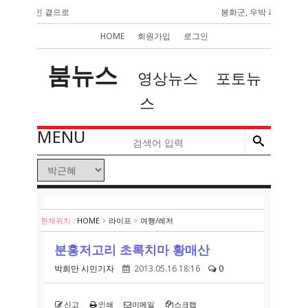
’ 시민 곁으로
봉화군, 우박 피해 사과 가공
HOME
회원가입
로그인
붐뉴스
영상뉴스
포토뉴
스
MENU
현재위치 :
HOME
>
라이프
>
여행/레저
분홍저고리 초록치마 황매산
박희만 시민기자
2013.05.16 18:16
0
신고
인쇄
이메일
스크랩