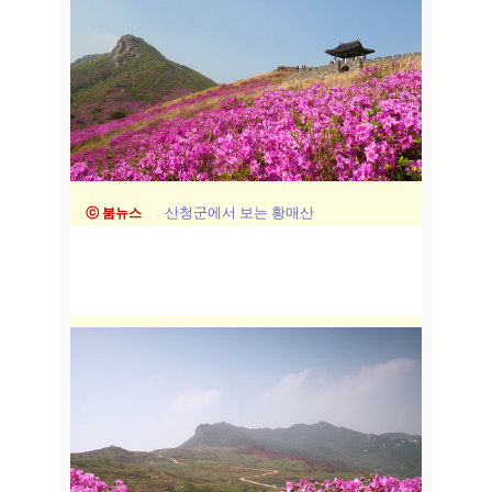
산청군에서 보는 황매산
ⓒ 붐뉴스