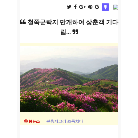
철쭉군락지 만개하여 상춘객 기다
림...
분홍저고리 초록치마
ⓒ 붐뉴스